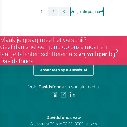
1
2
3
Volgende pagina
Maak je graag mee het verschil?
Geef dan snel een ping op onze radar en
laat je talenten schitteren als
vrijwilliger
bij
Davidsfonds.
Abonneren op nieuwsbrief
Volg
Davidsfonds
op sociale media
Volg
Volg
Volg
ons
ons
ons
op
op
op
Facebook
Instagram
LinkedIn
Contactpersoon:
Davidsfonds vzw
Adres:
Sluisstraat 79
bus 03.01, 3000
Leuven