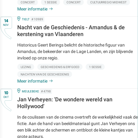
CONCERT
1 SESSIE
CONCERT
CULTUURREGIO MIDWEST
Meer informatie
Op
IN
TIELT
# 10989
14
NOV
Nacht van de Geschiedenis - Amandus & de
kerstening van Vlaanderen
Historicus Geert Berings belicht de historische figuur van
Amandus, de bekeerder van de Lage Landen, en zijn blijvende
invloed op onze regio.
LEZING
GESCHIEDENIS & ERFGOED
1 SESSIE
NACHTEN VAN DE GESCHIEDENIS
Meer informatie
Op
IN
MEULEBEKE
# 4798
10
OKT
Jan Verheyen: 'De wondere wereld van
Hollywood'
In de coulissen van de cinema overtreft de werkelijkheid vaak de
fictie. Aan de hand van beeldmateriaal gunt Jan Verheyen ons
een blik achter de schermen en ontbloot de kleine kantjes van
grote acteurs.