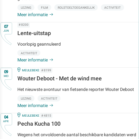
LEZING
FILM
ROLSTOELTOEGANKELIJK
ACTIVITEIT
Meer informatie
Op
# 8200
07
JUN
Lente-uitstap
Voorlopig geannuleerd
ACTIVITEIT
Meer informatie
Op
IN
MEULEBEKE
# 8199
09
MEI
Wouter Deboot - Met de wind mee
Het nieuwste avontuur van fietsende reporter Wouter Deboot
LEZING
ACTIVITEIT
Meer informatie
Op
IN
MEULEBEKE
# 4815
04
APR
Pecha Kucha 100
Wegens het onvoldoende aantal beschikbare kandidaten werd