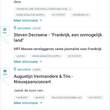
deze
VOORSTELLING (THEATER, LITERATUUR, FILM,...)
MENS & MAATSCHAPPIJ
ACTIVITEIT
VOORDRACHT
Meer informatie
Op
IN
MEULEBEKE
# 8198
21
FEB
Steven Decraene - "Frankrijk, een onmogelijk
land"
VRT Nieuws verslaggever, vaste journalist voor Frankrijk.
LEZING
MENS & MAATSCHAPPIJ
ACTIVITEIT
Meer informatie
Op
IN
MEULEBEKE
# 4800
25
JAN
Augustijn Vermandere & Trio -
Nieuwjaarsconcert
Jawel, de zoon van...
CONCERT
MUZIEK
ROLSTOELTOEGANKELIJK
ACTIVITEIT
Meer informatie