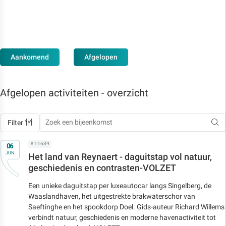
Aankomend
Afgelopen
Afgelopen activiteiten - overzicht
Filter
Op
# 11639
06
JUN
Het land van Reynaert - daguitstap vol natuur,
geschiedenis en contrasten-VOLZET
Een unieke daguitstap per luxeautocar langs Singelberg, de
Waaslandhaven, het uitgestrekte brakwaterschor van
Saeftinghe en het spookdorp Doel. Gids-auteur Richard Willems
verbindt natuur, geschiedenis en moderne havenactiviteit tot