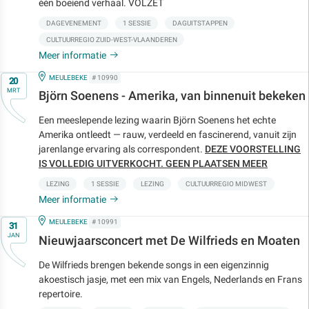
één boeiend verhaal. VOLZET
DAGEVENEMENT
1 SESSIE
DAGUITSTAPPEN
CULTUURREGIO ZUID-WEST-VLAANDEREN
Meer informatie
Op
IN
MEULEBEKE
# 10990
20
MRT
Björn Soenens - Amerika, van binnenuit bekeken
Een meeslepende lezing waarin Björn Soenens het echte
Amerika ontleedt — rauw, verdeeld en fascinerend, vanuit zijn
jarenlange ervaring als correspondent.
DEZE VOORSTELLING
IS VOLLEDIG UITVERKOCHT. GEEN PLAATSEN MEER
LEZING
1 SESSIE
LEZING
CULTUURREGIO MIDWEST
Meer informatie
Op
IN
MEULEBEKE
# 10991
31
JAN
Nieuwjaarsconcert met De Wilfrieds en Moaten
De Wilfrieds brengen bekende songs in een eigenzinnig
akoestisch jasje, met een mix van Engels, Nederlands en Frans
repertoire.