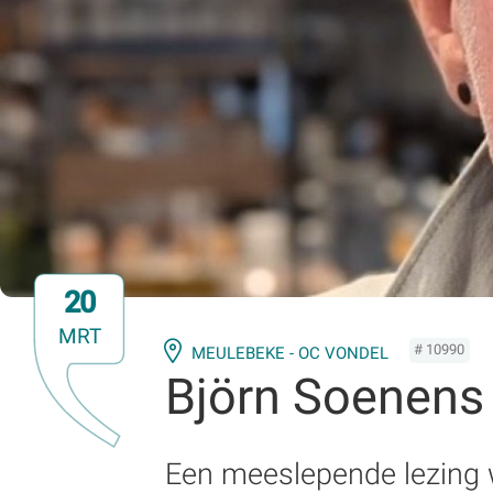
20
MRT
# 10990
MEULEBEKE - OC VONDEL
Björn Soenens 
Een meeslepende lezing w