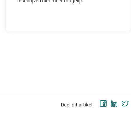
Inschrijven niet meer mogelijk
Faceb
Lin
Deel dit artikel: