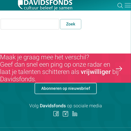
Zoe
Dir
Zoek
Zoek:
Maak je graag mee het verschil?
Geef dan snel een ping op onze radar en
Zoeken
laat je talenten schitteren als
vrijwilliger
bij
Davidsfonds.
Abonneren op nieuwsbrief
Volg
Davidsfonds
op sociale media
Volg
Volg
Volg
ons
ons
ons
op
op
op
Facebook
Instagram
LinkedIn