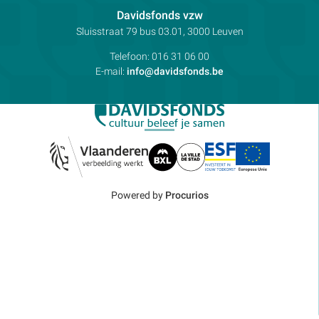
Contactpersoon:
Davidsfonds vzw
Adres:
Sluisstraat 79
bus 03.01, 3000
Leuven
Telefoon:
016 31 06 00
E-mail:
info@davidsfonds.be
Powered by
Procurios