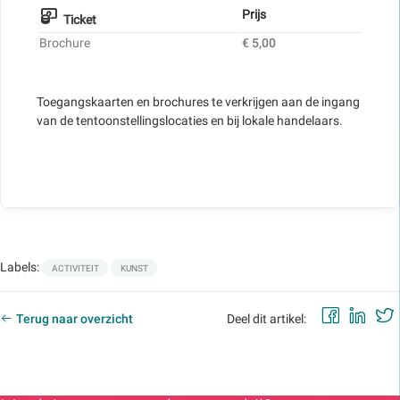
Prijs
Ticket
Brochure
€ 5,00
Toegangskaarten en brochures te verkrijgen aan de ingang
van de tentoonstellingslocaties en bij lokale handelaars.
Labels:
ACTIVITEIT
KUNST
Faceb
Lin
Terug naar overzicht
Deel dit artikel: