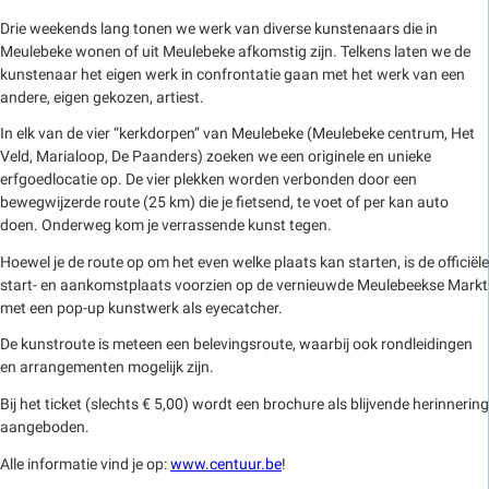
Drie weekends lang tonen we werk van diverse kunstenaars die in
Meulebeke wonen of uit Meulebeke afkomstig zijn. Telkens laten we de
kunstenaar het eigen werk in confrontatie gaan met het werk van een
andere, eigen gekozen, artiest.
In elk van de vier “kerkdorpen” van Meulebeke (Meulebeke centrum, Het
Veld, Marialoop, De Paanders) zoeken we een originele en unieke
erfgoedlocatie op. De vier plekken worden verbonden door een
bewegwijzerde route (25 km) die je fietsend, te voet of per kan auto
doen. Onderweg kom je verrassende kunst tegen.
Hoewel je de route op om het even welke plaats kan starten, is de officiële
start- en aankomstplaats voorzien op de vernieuwde Meulebeekse Markt
met een pop-up kunstwerk als eyecatcher.
De kunstroute is meteen een belevingsroute, waarbij ook rondleidingen
en arrangementen mogelijk zijn.
Bij het ticket (slechts € 5,00) wordt een brochure als blijvende herinnering
aangeboden.
Alle informatie vind je op:
www.centuur.be
!