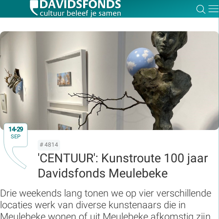
Zoe
Dir
Zoek:
Zoeken
14-29
SEP
# 4814
'CENTUUR': Kunstroute 100 jaar
Davidsfonds Meulebeke
Drie weekends lang tonen we op vier verschillende
locaties werk van diverse kunstenaars die in
Meulebeke wonen of uit Meulebeke afkomstig zijn.