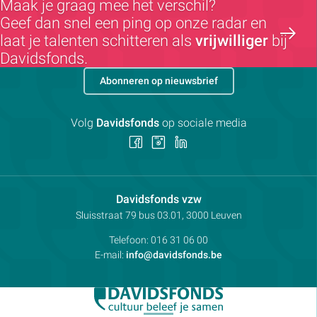
Maak je graag mee het verschil?
Geef dan snel een ping op onze radar en
laat je talenten schitteren als
vrijwilliger
bij
Davidsfonds.
Abonneren op nieuwsbrief
Volg
Davidsfonds
op sociale media
Volg
Volg
Volg
ons
ons
ons
op
op
op
Facebook
Instagram
LinkedIn
Contactpersoon:
Davidsfonds vzw
Adres:
Sluisstraat 79
bus 03.01, 3000
Leuven
Telefoon:
016 31 06 00
E-mail:
info@davidsfonds.be