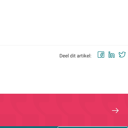
Faceb
Lin
Deel dit artikel: