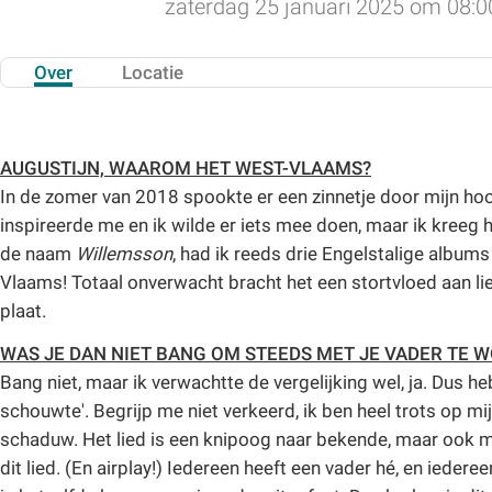
zaterdag 25 januari 2025 om 08:0
Over
Locatie
AUGUSTIJN, WAAROM HET WEST-VLAAMS?
In de zomer van 2018 spookte er een zinnetje door mijn hoof
inspireerde me en ik wilde er iets mee doen, maar ik kreeg 
de naam
Willemsson
, had ik reeds drie Engelstalige album
Vlaams! Totaal onverwacht bracht het een stortvloed aan lie
plaat.
WAS JE DAN NIET BANG OM STEEDS MET JE VADER TE
Bang niet, maar ik verwachtte de vergelijking wel, ja. Dus h
schouwte'. Begrijp me niet verkeerd, ik ben heel trots op mi
schaduw. Het lied is een knipoog naar bekende, maar ook mi
dit lied. (En airplay!) Iedereen heeft een vader hé, en ieder