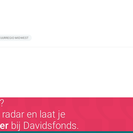
TUURREGIO MIDWEST
?
radar en laat je
ger
bij Davidsfonds.