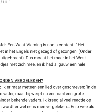
0 uur
d: 'Een West-Vlaming is noois content...' Het
het in het Engels niet gezegd of gezongen. (Onder
s uitgebracht). Dus moest het maar in het West-
djes met zich mee, en ik had al gauw een hele
 WORDEN VERGELEKEN?
eb ik er maar meteen een lied over geschreven: 'In de
jn vader, maar hij werpt nu eenmaal een grote
nder bekende vaders. Ik kreeg al veel reactie op
een wordt er wel eens mee vergeleken... En o wee als