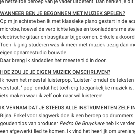
je hetzelfde beroep van je vader uitoefent. Dan herken je dit 
WANNEER BEN JE BEGONNEN MET MUZIEK SPELEN?
Op mijn achtste ben ik met klassieke piano gestart in de a
microbe, hoewel de verplichte lesjes en toonladders me ste
electrische gitaar en basgitaar bijgekomen. Enkele akkoord
Toen ik ging studeren was ik meer met muziek bezig dan met
eigen opnamestudio bouwde.
Daar breng ik sindsdien het meeste tijd in door.
HOE ZOU JE JE EIGEN MUZIEK OMSCHRIJVEN?
Ik noem het meestal luisterpop. 'Luister-' omdat de teksten he
verstaat. '-pop' omdat het toch erg toegankelijke muziek is. 
iets maken waar ik zelf ook naar wil luisteren!
I
K VERNAM DAT JE STEEDS ALLE INSTRUMENTEN ZELF I
Bijna. Enkel voor slagwerk doe ik een beroep op drummers
gouden tips van producer
Pedro De Bruyckere
heb ik verder
een afgewerkt lied te komen. Ik vind het heerlijk om urenlang 