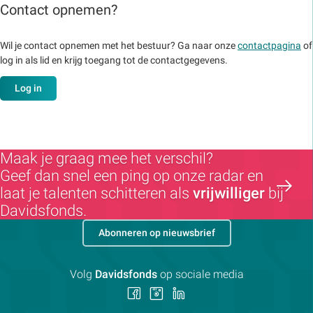
Contact opnemen?
Wil je contact opnemen met het bestuur? Ga naar onze
contactpagina
of
log in als lid en krijg toegang tot de contactgegevens.
Log in
Maak je graag mee het verschil?
Geef dan snel een ping op onze radar en
laat je talenten schitteren als
vrijwilliger
bij
Davidsfonds.
Abonneren op nieuwsbrief
Volg
Davidsfonds
op sociale media
Volg
Volg
Volg
ons
ons
ons