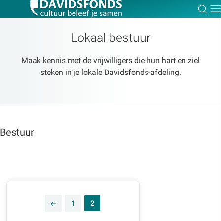
Zoe
Dir
Lokaal bestuur
Maak kennis met de vrijwilligers die hun hart en ziel
steken in je lokale Davidsfonds-afdeling.
Zoek:
Zoeken
Bestuur
1
2
<